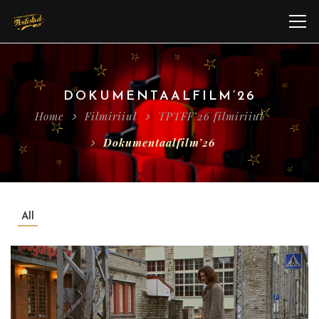
DOKUMENTAALFILM’26
Home
Filmiriiul
TPTFF’26 filmiriiul
Dokumentaalfilm’26
All