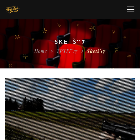
SKETŠ'17
Home
TPTFF'17
Sketš'17