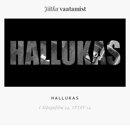
Jätka
vaatamist
HALLUKAS
Mängufilm'24
TPTFF'24
/
,