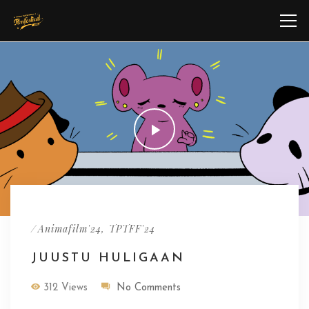
/
,
Animafilm'24
TPTFF'24
JUUSTU HULIGAAN
312 Views
No Comments