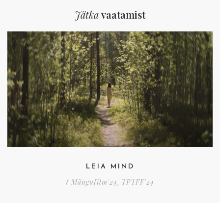
Jätka
vaatamist
LEIA MIND
Mängufilm'24
TPTFF'24
/
,