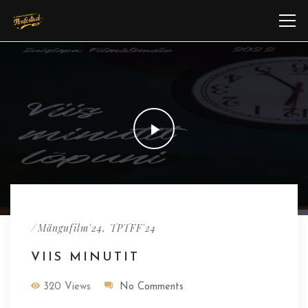
/
,
Mängufilm'24
TPTFF'24
VIIS MINUTIT
320 Views
No Comments