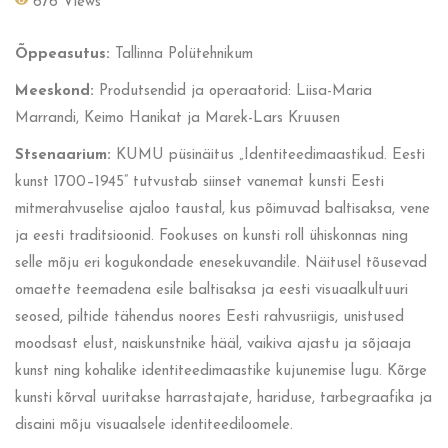
676 Views
Õppeasutus:
Tallinna Polütehnikum
Meeskond:
Produtsendid ja operaatorid: Liisa-Maria
Marrandi, Keimo Hanikat ja Marek-Lars Kruusen
Stsenaarium:
KUMU püsinäitus „Identiteedimaastikud. Eesti
kunst 1700–1945“ tutvustab siinset vanemat kunsti Eesti
mitmerahvuselise ajaloo taustal, kus põimuvad baltisaksa, vene
ja eesti traditsioonid. Fookuses on kunsti roll ühiskonnas ning
selle mõju eri kogukondade enesekuvandile. Näitusel tõusevad
omaette teemadena esile baltisaksa ja eesti visuaalkultuuri
seosed, piltide tähendus noores Eesti rahvusriigis, unistused
moodsast elust, naiskunstnike hääl, vaikiva ajastu ja sõjaaja
kunst ning kohalike identiteedimaastike kujunemise lugu. Kõrge
kunsti kõrval uuritakse harrastajate, hariduse, tarbegraafika ja
disaini mõju visuaalsele identiteediloomele.